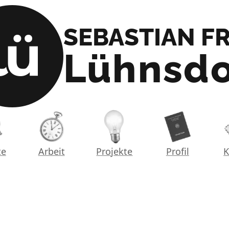
e_bg
e_fg
SEBASTIAN FR
Lühnsdo
te
Arbeit
Projekte
Profil
K