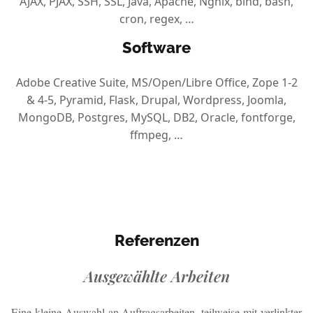
AJAX, PJAX, SSH, SSL, Java, Apache, Ngnix, bind, bash,
cron, regex, …
Software
Adobe Creative Suite, MS/Open/Libre Office, Zope 1-2
& 4-5, Pyramid, Flask, Drupal, Wordpress, Joomla,
MongoDB, Postgres, MySQL, DB2, Oracle, fontforge,
ffmpeg, …
Referenzen
Ausgewählte Arbeiten
Eine kleine Auswahl an Auftragsarbeiten, teilweise mit verlinkter