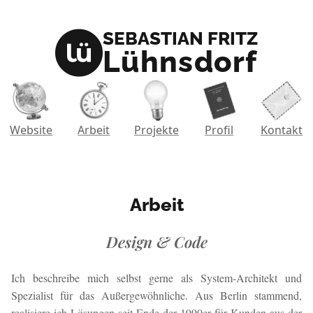
SEBASTIAN FRITZ
lue_bg
lue_fg
Lühnsdorf
Website
Arbeit
Projekte
Profil
Kontakt
Arbeit
Design & Code
Ich beschreibe mich selbst gerne als System-Architekt und
Spezialist für das Außergewöhnliche. Aus Berlin stammend,
realisiere ich Lösungen seit Ende der 1990er für Kunden aus der